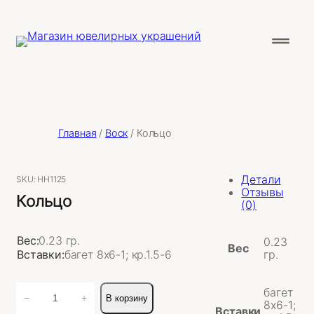
Главная
/
Воск
/ Кольцо
Детали
SKU:
НН1125
Отзывы
Кольцо
(0)
Вес:
0.23 гр.
0.23
Вес
Вставки:
багет 8х6-1; кр.1.5-6
гр.
Количество
багет
−
+
В корзину
товара
8х6-1;
Вставки
Кольцо