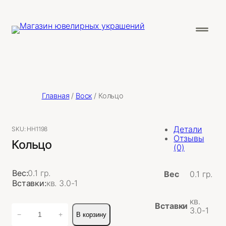
Главная
/
Воск
/ Кольцо
Детали
SKU:
НН1198
Отзывы
Кольцо
(0)
Вес:
0.1 гр.
Вес
0.1 гр.
Вставки:
кв. 3.0-1
кв.
Вставки
Количество
3.0-1
−
+
В корзину
товара
Кольцо