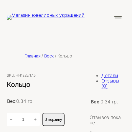
Главная
/
Воск
/ Кольцо
Детали
SKU:
НН1225/17.5
Отзывы
Кольцо
(0)
Вес:
0.34 гр.
Вес
0.34 гр.
Количество
Отзывов пока
−
+
В корзину
товара
нет.
Кольцо