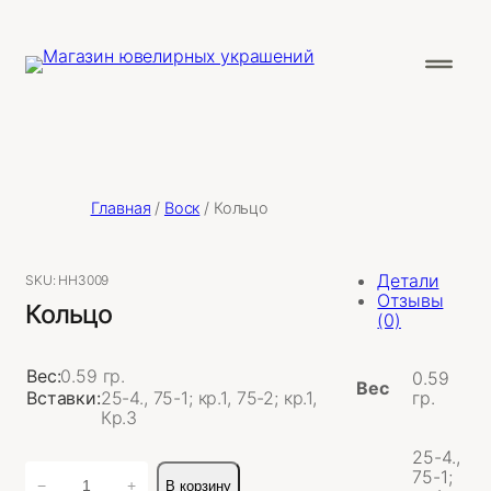
Главная
/
Воск
/ Кольцо
Детали
SKU:
НН3009
Отзывы
Кольцо
(0)
Вес:
0.59 гр.
0.59
Вес
Вставки:
25-4., 75-1; кр.1, 75-2; кр.1,
гр.
Кр.3
25-4.,
Количество
75-1;
−
+
В корзину
товара