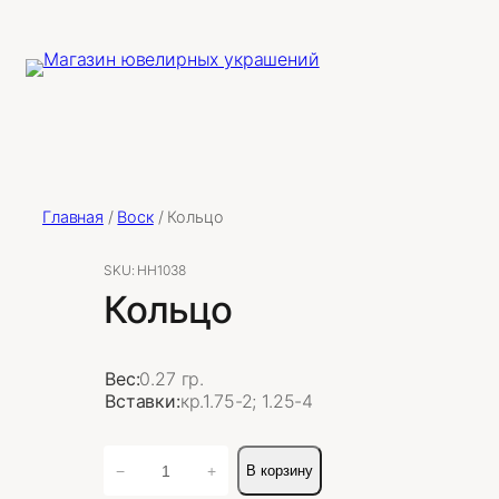
Главная
/
Воск
/ Кольцо
SKU:
НН1038
Кольцо
Вес:
0.27 гр.
Вставки:
кр.1.75-2; 1.25-4
Количество
−
+
В корзину
товара
Кольцо