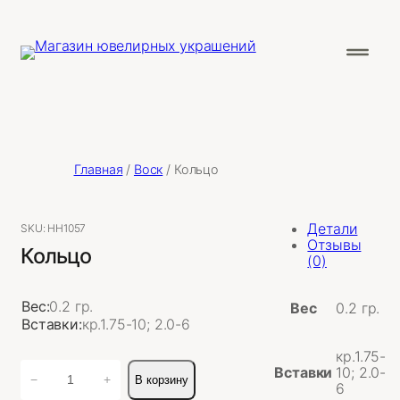
Главная
/
Воск
/ Кольцо
Детали
SKU:
НН1057
Отзывы
Кольцо
(0)
Вес:
0.2 гр.
Вес
0.2 гр.
Вставки:
кр.1.75-10; 2.0-6
кр.1.75-
Количество
Вставки
10; 2.0-
−
+
В корзину
товара
6
Кольцо