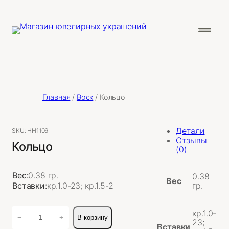
Главная
/
Воск
/ Кольцо
Детали
SKU:
НН1106
Отзывы
Кольцо
(0)
Вес:
0.38 гр.
0.38
Вес
Вставки:
кр.1.0-23; кр.1.5-2
гр.
Количество
кр.1.0-
−
+
В корзину
товара
23;
Вставки
Кольцо