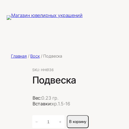
Главная
/
Воск
/ Подвеска
SKU:
НН6136
Подвеска
Вес:
0.23 гр.
Вставки:
кр.1.5-16
Количество
−
+
В корзину
товара
Подвеска