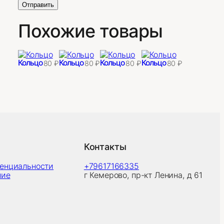
Похожие товары
Кольцо
Кольцо
Кольцо
Кольцо
80
₽
80
₽
80
₽
80
₽
Контакты
денциальности
+79617166335
ние
г Кемерово, пр-кт Ленина, д 61