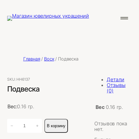
Главная
/
Воск
/ Подвеска
Детали
SKU:
НН6137
Отзывы
Подвеска
(0)
Вес:
0.16 гр.
Вес
0.16 гр.
Количество
Отзывов пока
−
+
В корзину
товара
нет.
Подвеска