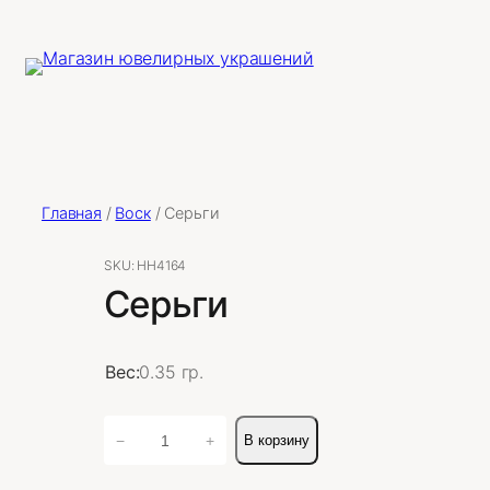
Главная
/
Воск
/ Серьги
SKU:
НН4164
Серьги
Вес:
0.35 гр.
Количество
−
+
В корзину
товара
Серьги