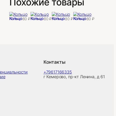
Похожие товары
Кольцо
Кольцо
Кольцо
Кольцо
80
₽
80
₽
80
₽
80
₽
Контакты
денциальности
+79617166335
ние
г Кемерово, пр-кт Ленина, д 61