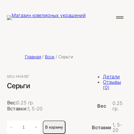
Главная
/
Воск
/ Серьги
Детали
SKU:
НН4167
Отзывы
Серьги
(0)
Вес:
0.25 гр.
0.25
Вес
Вставки:
1, 5-20
гр.
Количество
1, 5-
Вставки
−
+
В корзину
товара
20
Серьги