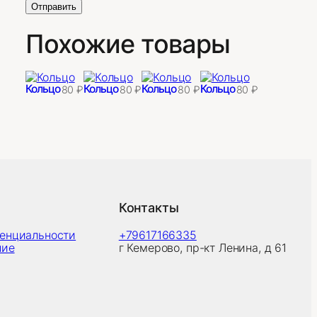
Похожие товары
Кольцо
Кольцо
Кольцо
Кольцо
80
₽
80
₽
80
₽
80
₽
Контакты
денциальности
+79617166335
ние
г Кемерово, пр-кт Ленина, д 61