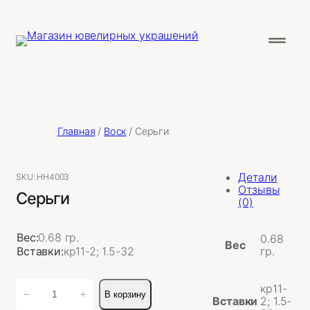
Главная
/
Воск
/ Серьги
Детали
SKU:
НН4003
Отзывы
Серьги
(0)
Вес:
0.68 гр.
0.68
Вес
Вставки:
кр11-2; 1.5-32
гр.
Количество
кр11-
−
+
В корзину
товара
Вставки
2; 1.5-
Серьги