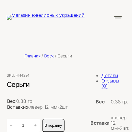
Главная
/
Воск
/ Серьги
Детали
SKU:
НН4224
Отзывы
Серьги
(0)
Вес:
0.38 гр.
Вес
0.38 гр.
Вставки:
клевер 12 мм-2шт.
клевер
Количество
Вставки
12
−
+
В корзину
товара
мм-2шт.
Серьги