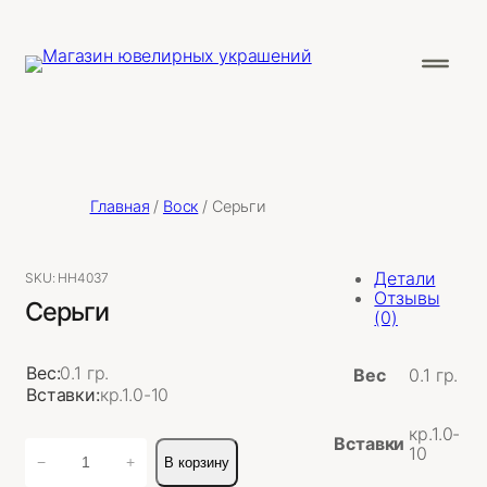
Главная
/
Воск
/ Серьги
Детали
SKU:
НН4037
Отзывы
Серьги
(0)
Вес:
0.1 гр.
Вес
0.1 гр.
Вставки:
кр.1.0-10
кр.1.0-
Вставки
Количество
10
−
+
В корзину
товара
Серьги