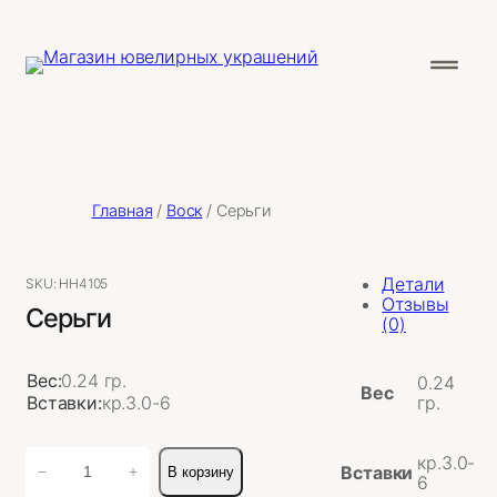
Главная
/
Воск
/ Серьги
Детали
SKU:
НН4105
Отзывы
Серьги
(0)
Вес:
0.24 гр.
0.24
Вес
Вставки:
кр.3.0-6
гр.
Количество
кр.3.0-
Вставки
−
+
В корзину
товара
6
Серьги