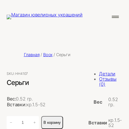
Главная
/
Воск
/ Серьги
Детали
SKU:
НН4107
Отзывы
Серьги
(0)
Вес:
0.52 гр.
0.52
Вес
Вставки:
кр.1.5-52
гр.
Количество
кр.1.5-
Вставки
−
+
В корзину
товара
52
Серьги