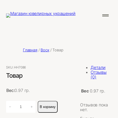
Главная
/
Воск
/ Товар
Детали
SKU:
НН7086
Отзывы
Товар
(0)
Вес:
0.97 гр.
Вес
0.97 гр.
Количество
Отзывов пока
−
+
В корзину
товара
нет.
Товар