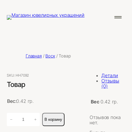
Главная
/
Воск
/ Товар
Детали
SKU:
НН7092
Отзывы
Товар
(0)
Вес:
0.42 гр.
Вес
0.42 гр.
Количество
Отзывов пока
−
+
В корзину
товара
нет.
Товар