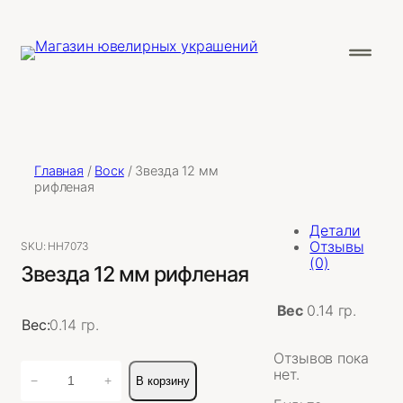
Главная
/
Воск
/ Звезда 12 мм
рифленая
Детали
Отзывы
SKU:
НН7073
(0)
Звезда 12 мм рифленая
Вес
0.14 гр.
Вес:
0.14 гр.
Отзывов пока
Количество
нет.
−
+
В корзину
товара
Звезда